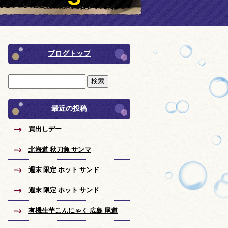
ブログトップ
最近の投稿
買出しデー
北海道 秋刀魚 サンマ
週末 限定 ホット サンド
週末 限定 ホット サンド
有機生芋こんにゃく 広島 尾道