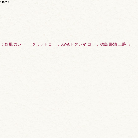
new
じ 欧風 カレー
クラフトコーラ AWA トクシマ コーラ 徳島 勝浦 上勝
→