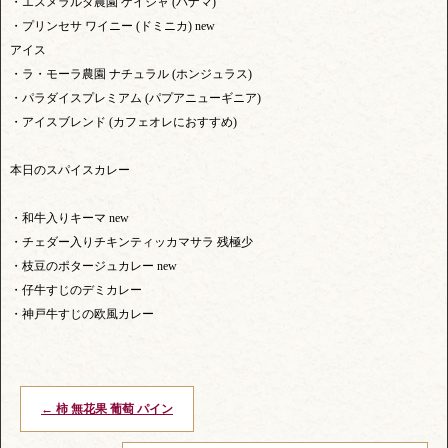
・エスメラルダ農園 ゲイシャ (パナマ)
・プリンセサ ワイニー (ドミニカ) new
アイス
・ラ・モーラ農園 ナチュラル (ホンジュラス)
・パラダイスプレミアム (パプアニューギニア)
・アイスブレンド (カフェオレにおすすめ)
本日のスパイスカレー
・和牛入りキーマ new
・チェダー入りチキンティッカマサラ 残極少
・枝豆のポタージュカレー new
・仔牛すじのデミカレー
・神戸牛すじの欧風カレー
←
柿 無花果 葡萄 パイン