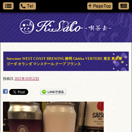
#newzone WEST COAST BREWING 静岡 Globba VERTERE 東京 奥多摩
ゴーダ オランダ マンステール クープ フランス
投稿日
2021年10月22日