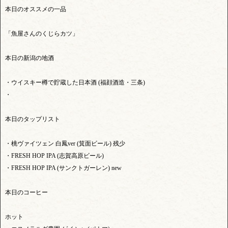
本日のオススメの一品
「魚屋さんのくじらカツ」
本日の新潟の地酒
・ウイスキー樽で貯蔵した日本酒 (福顔酒造・三条)
・
本日のタップリスト
・桃ヴァイツェン 白鳳ver (箕面ビール) 残少
・FRESH HOP IPA (志賀高原ビール)
・FRESH HOP IPA (サンクトガーレン) new
本日のコーヒー
ホット