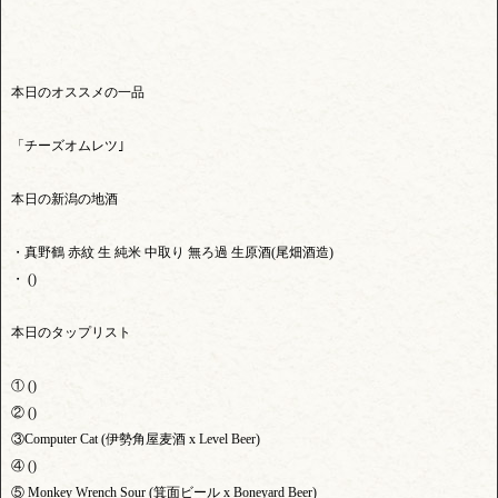
本日のオススメの一品
「チーズオムレツ｣
本日の新潟の地酒
・真野鶴 赤紋 生 純米 中取り 無ろ過 生原酒(尾畑酒造)
・ ()
本日のタップリスト
① ()
② ()
③Computer Cat (伊勢角屋麦酒 x Level Beer)
④ ()
⑤ Monkey Wrench Sour (箕面ビール x Boneyard Beer)