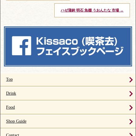
ハゼ蒲鉾 明石 魚棚 うおんたな 市場
→
Top
Drink
Food
Shop Guide
Contact