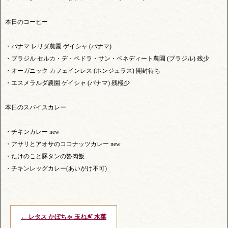
本日のコーヒー
・パナマ レリダ農園 ゲイシャ (パナマ)
・ブラジル セルカ・デ・ペドラ・サン・ベネディート農園 (ブラジル) 残少
・オーガニック カフェインレス (ホンジュラス) 開封待ち
・エスメラルダ農園 ゲイシャ (パナマ) 残極少
本日のスパイスカレー
・チキンカレー new
・アサリとアオサのココナッツカレー new
・たけのこと豚タンの魯肉飯
・チキンレッグカレー(あいがけ不可)
←
レタス かぼちゃ 玉ねぎ 水菜